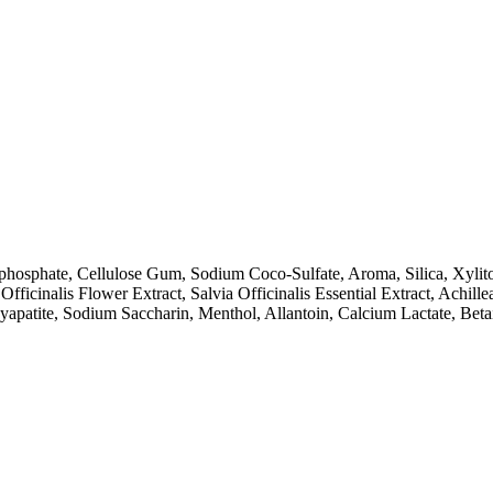
phosphate, Cellulose Gum, Sodium Coco-Sulfate, Aroma, Silica, Xylit
fficinalis Flower Extract, Salvia Officinalis Essential Extract, Achill
xyapatite, Sodium Saccharin, Menthol, Allantoin, Calcium Lactate, Beta