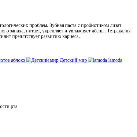
ологических проблем. Зубная паста с пробиотиком лизат
го запаха, питает, укрепляет и увлажняет дёсны. Тетракалия
силит препятствует развитию кариеса.
отое яблоко
Детский мир
lamoda
ости рта