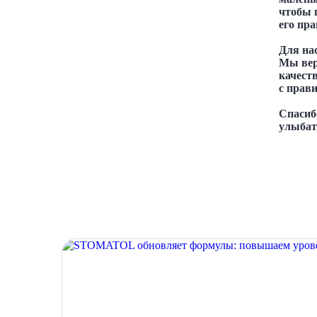
чтобы п
его пра
Для на
Мы вер
качеств
с прав
Спасиб
улыбать