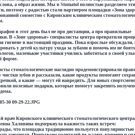
слова, а образ жизни. Мы в Stomatol полностью разделяем эт
ти, поэтому с радостью стали партнером площадки «Зона здор
зованной совместно с Кировским клиническим стоматологич
м.
рафон в этот день был не про дистанции, а про правильные
ки. В «Зоне здоровья» специалисты центра превратили проц
ия гигиене в настоящий праздник. Пока взрослые обсуждали, 
овать у детей культуру ухода за зубами и помочь им не боят
логов, маленькие участники учились заботиться о своей улы
й форме.
исты стоматологические наглядно продемонстрировали пра
у чистки зубов и рассказали, какие продукты помогают сохра
крепкой, а какие — могут ей навредить. Для юных спортсмен
овили полезные подарки, которые помогут закрепить получе
дома.
й врач Кировского клинического стоматологического центр
евна Халявина подчеркнула важность таких встреч:
ады, что площадка традиционно пользуется популярностью 
ких кировчан. Призываем родителей не жалеть времени и сил 