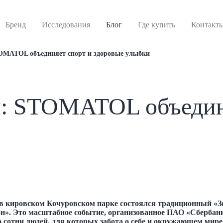
Бренд
Исследования
Блог
Где купить
Контакт
OMATOL объединяет спорт и здоровые улыбки
: STOMATOL объедин
 в кировском Кочуровском парке состоялся традиционный «
н». Это масштабное событие, организованное ПАО «Сбербанк
о сотни людей, для которых забота о себе и окружающем мире