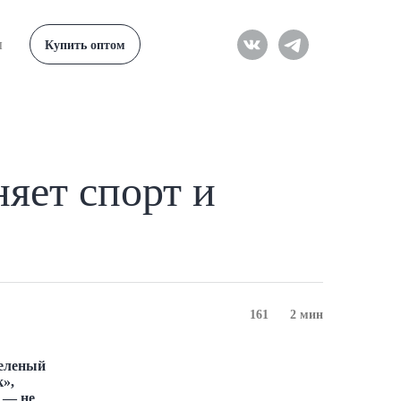
ы
Купить оптом
яет спорт и
161
2 мин
Зеленый
»,
 — не