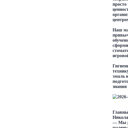
просто 
ценнос
органи
центро
Наш ма
привыч
обучен
сформир
стомато
игрово
Гигиен
техник
эмаль 
подгот
знания 
Главны
Никола
— Мы р
малень