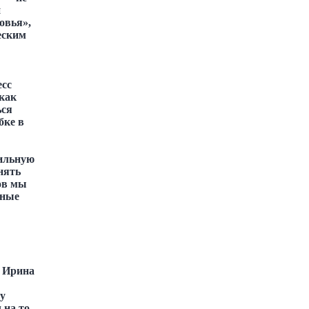
и
овья»,
еским
есс
как
ься
бке в
вильную
нять
ов мы
нные
а Ирина
у
на то,